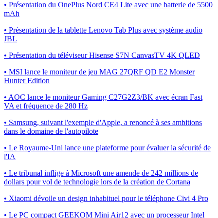
• Présentation du OnePlus Nord CE4 Lite avec une batterie de 5500
mAh
• Présentation de la tablette Lenovo Tab Plus avec système audio
JBL
• Présentation du téléviseur Hisense S7N CanvasTV 4K QLED
• MSI lance le moniteur de jeu MAG 27QRF QD E2 Monster
Hunter Edition
• AOC lance le moniteur Gaming C27G2Z3/BK avec écran Fast
VA et fréquence de 280 Hz
• Samsung, suivant l'exemple d'Apple, a renoncé à ses ambitions
dans le domaine de l'autopilote
• Le Royaume-Uni lance une plateforme pour évaluer la sécurité de
l'IA
• Le tribunal inflige à Microsoft une amende de 242 millions de
dollars pour vol de technologie lors de la création de Cortana
• Xiaomi dévoile un design inhabituel pour le téléphone Civi 4 Pro
• Le PC compact GEEKOM Mini Air12 avec un processeur Intel