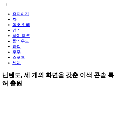
홈페이지
차
암호 화폐
경기
하이 테크
할리우드
과학
우주
스포츠
세계
닌텐도, 세 개의 화면을 갖춘 이색 콘솔 특
허 출원