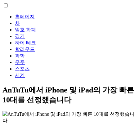
홈페이지
차
암호 화폐
경기
하이 테크
할리우드
과학
우주
스포츠
세계
AnTuTu에서 iPhone 및 iPad의 가장 빠른
10대를 선정했습니다