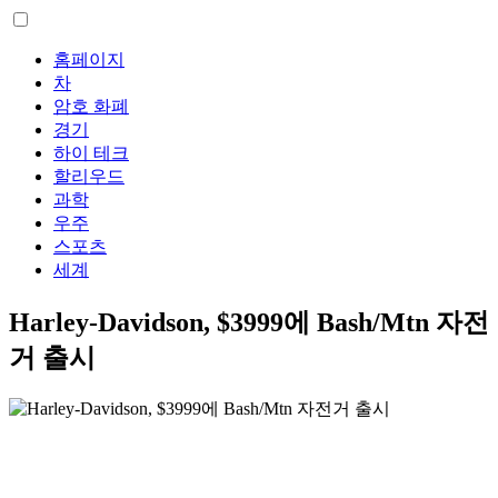
홈페이지
차
암호 화폐
경기
하이 테크
할리우드
과학
우주
스포츠
세계
Harley-Davidson, $3999에 Bash/Mtn 자전
거 출시