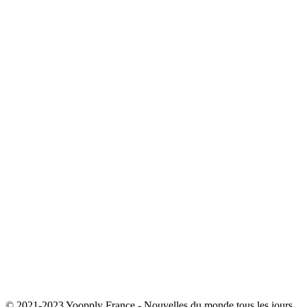
© 2021-2023 Yoopply France - Nouvelles du monde tous les jours