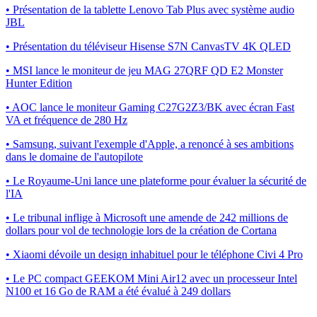
• Présentation de la tablette Lenovo Tab Plus avec système audio
JBL
• Présentation du téléviseur Hisense S7N CanvasTV 4K QLED
• MSI lance le moniteur de jeu MAG 27QRF QD E2 Monster
Hunter Edition
• AOC lance le moniteur Gaming C27G2Z3/BK avec écran Fast
VA et fréquence de 280 Hz
• Samsung, suivant l'exemple d'Apple, a renoncé à ses ambitions
dans le domaine de l'autopilote
• Le Royaume-Uni lance une plateforme pour évaluer la sécurité de
l'IA
• Le tribunal inflige à Microsoft une amende de 242 millions de
dollars pour vol de technologie lors de la création de Cortana
• Xiaomi dévoile un design inhabituel pour le téléphone Civi 4 Pro
• Le PC compact GEEKOM Mini Air12 avec un processeur Intel
N100 et 16 Go de RAM a été évalué à 249 dollars