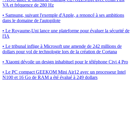
VA et fréquence de 280 Hz
• Samsung, suivant l'exemple d'Apple, a renoncé à ses ambitions
dans le domaine de l'autopilote
• Le Royaume-Uni lance une plateforme pour évaluer la sécurité de
l'IA
• Le tribunal inflige à Microsoft une amende de 242 millions de
dollars pour vol de technologie lors de la création de Cortana
• Xiaomi dévoile un design inhabituel pour le téléphone Civi 4 Pro
• Le PC compact GEEKOM Mini Air12 avec un processeur Intel
N100 et 16 Go de RAM a été évalué à 249 dollars