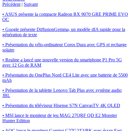
Précédent
|
Suivant
• ASUS présente la compacte Radeon RX 9070 GRE PRIME EVO
OC
• Google présente DiffusionGemma, un modèle dIA rapide pour la
génération de texte
• Présentation du vélo-ordinateur Coros Dura avec GPS et recharge
solaire
• Realme a lancé une nouvelle version du smartphone P1 Pro 5G
avec 12 Go de RAM
• Présentation du OnePlus Nord CE4 Lite avec une batterie de 5500
mAh
• Présentation de la tablette Lenovo Tab Plus avec système audio
JBL
• Présentation du téléviseur Hisense S7N CanvasTV 4K QLED
• MSI lance le moniteur de jeu MAG 27QRF QD E2 Monster
Hunter Edition
• AOC lance le moniteur Gaming C27G2Z3/BK avec écran Fast