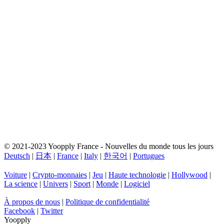
© 2021-2023 Yoopply France - Nouvelles du monde tous les jours
Deutsch
|
日本
|
France
|
Italy
|
한국어
|
Portugues
Voiture
|
Crypto-monnaies
|
Jeu
|
Haute technologie
|
Hollywood
|
La science
|
Univers
|
Sport
|
Monde
|
Logiciel
À propos de nous
|
Politique de confidentialité
Facebook
|
Twitter
Yoopply