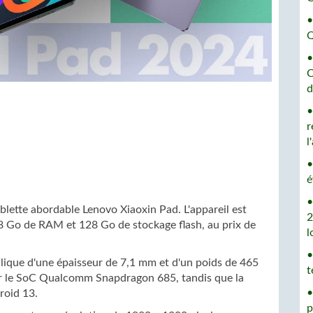
•
Q
•
C
d
•
r
l
•
é
•
blette abordable Lenovo Xiaoxin Pad. L'appareil est
2
 8 Go de RAM et 128 Go de stockage flash, au prix de
l
•
allique d'une épaisseur de 7,1 mm et d'un poids de 465
t
ur le SoC Qualcomm Snapdragon 685, tandis que la
•
roid 13.
p