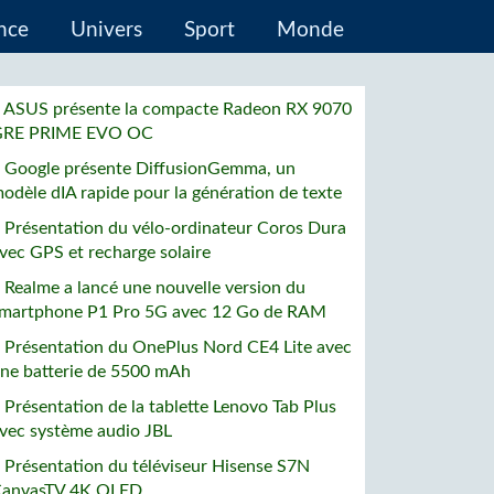
ence
Univers
Sport
Monde
 ASUS présente la compacte Radeon RX 9070
GRE PRIME EVO OC
 Google présente DiffusionGemma, un
odèle dIA rapide pour la génération de texte
 Présentation du vélo-ordinateur Coros Dura
vec GPS et recharge solaire
 Realme a lancé une nouvelle version du
martphone P1 Pro 5G avec 12 Go de RAM
 Présentation du OnePlus Nord CE4 Lite avec
ne batterie de 5500 mAh
 Présentation de la tablette Lenovo Tab Plus
vec système audio JBL
 Présentation du téléviseur Hisense S7N
anvasTV 4K QLED