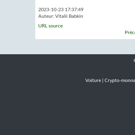
2023-10-23 17:37:49
Auteur:
Vitalii Babkin
URL source
Préc
Voiture
|
Crypto-monna