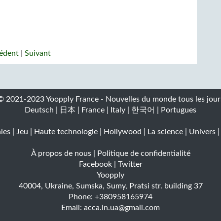
édent
|
Suivant
© 2021-2023 Yoopply France - Nouvelles du monde tous les jour
Deutsch
|
日本
|
France
|
Italy
|
한국어
|
Portugues
ies
|
Jeu
|
Haute technologie
|
Hollywood
|
La science
|
Univers
À propos de nous
|
Politique de confidentialité
Facebook
|
Twitter
Yoopply
40004
,
Ukraine
,
Sumska
,
Sumy
,
Pratsi str. building 37
Phone:
+380958165974
Email:
acca.in.ua@gmail.com