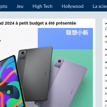
ypto
Jeu
High Tech
Hollywood
La sci
d 2024 à petit budget a été présentée
•
•
m
•
a
•
s
•
u
•
a
•
C