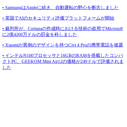
• SamsungはAppleに続き、自動運転の野心を断念しました
• 英国でAIのセキュリティ評価プラットフォームが開始
• 裁判所が、Cortanaの作成時における技術の盗用でMicrosoft
に2億4200万ドルの罰金を科しました
• Xiaomiが異例のデザインを持つCivi 4 Proの携帯電話を披露
• インテルN100プロセッサと16GBのRAMを搭載したコンパ
クトPC、GEEKOM Mini Air12の価格が249ドルで評価されま
した