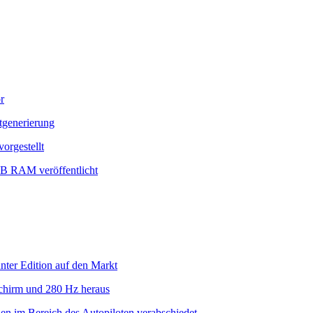
r
tgenerierung
orgestellt
GB RAM veröffentlicht
er Edition auf den Markt
hirm und 280 Hz heraus
en im Bereich des Autopiloten verabschiedet