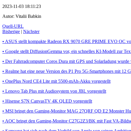
2023-11-03 18:11:23
Autor:
Vitalii Babkin
Quell-URL
Bisherige
|
Nächster
• ASUS stellt kompakte Radeon RX 9070 GRE PRIME EVO OC vo
• Google stellt DiffusionGemma vor, ein schnelles KI-Modell zur Tex
• Der Fahrradcomputer Coros Dura mit GPS und Solarladung wurde v
• Realme hat eine neue Version des P1 Pro 5G-Smartphones mit 12 
• OnePlus Nord CE4 Lite mit 5500-mAh-Akku vorgestellt
• Lenovo Tab Plus mit Audiosystem von JBL vorgestellt
• Hisense S7N CanvasTV 4K QLED vorgestellt
• MSI bringt den Gaming-Monitor MAG 27QRF QD E2 Monster Hunt
• AOC bringt den Gaming-Monitor C27G2Z3/BK mit Fast VA-Bildsc
• Samsung hat sich nach dem Vorbild von Apple von seinen Ambition